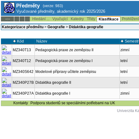
Předměty
(verze: 983)
Vyučované předměty, akademický rok 2025/2026
Hledání ...
Vyučující
Katedry
Třídy
Prohlížen
--:--
Klasifikace
Kategorizace předmětu
>
Geografie
>
Didaktika geografie
Kód
Název
Semestr
MZ340T13
Pedagogická praxe ze zeměpisu II
zimní
MZ340T12
Pedagogická praxe ze zeměpisu I
letní
MZ340S642
Modelové přípravy učitele zeměpisu
letní
MZ340P27B
Didaktika geografie II
letní
MZ340P27A
Didaktika geografie I
zimní
Kontakty
Podpora studentů se speciálními potřebami na UK
Univerzita K