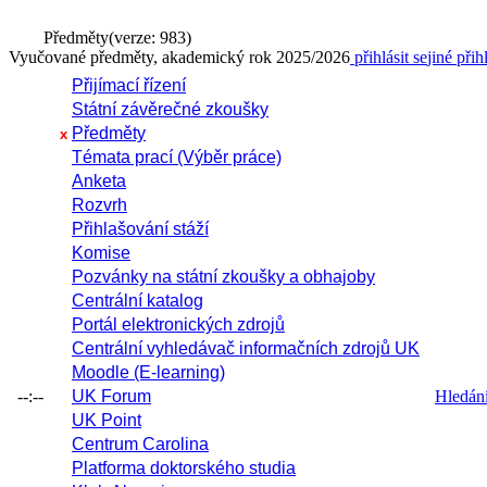
Předměty
(verze: 983)
Vyučované předměty, akademický rok 2025/2026
přihlásit se
jiné přih
Přijímací řízení
Státní závěrečné zkoušky
Předměty
x
Témata prací (Výběr práce)
Anketa
Rozvrh
Přihlašování stáží
Komise
Pozvánky na státní zkoušky a obhajoby
Centrální katalog
Portál elektronických zdrojů
Centrální vyhledávač informačních zdrojů UK
Moodle (E-learning)
--:--
UK Forum
Hledání 
UK Point
Centrum Carolina
Platforma doktorského studia