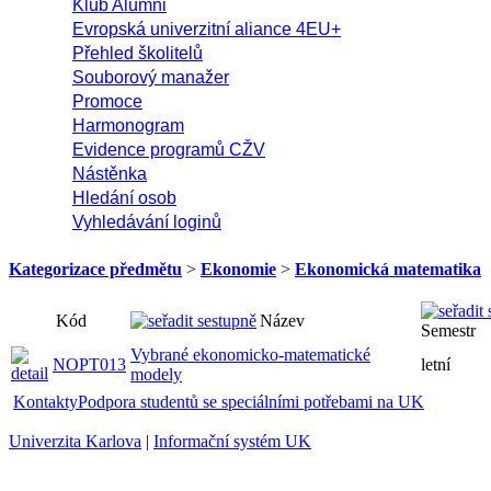
Klub Alumni
Evropská univerzitní aliance 4EU+
Přehled školitelů
Souborový manažer
Promoce
Harmonogram
Evidence programů CŽV
Nástěnka
Hledání osob
Vyhledávání loginů
Kategorizace předmětu
>
Ekonomie
>
Ekonomická matematika
Kód
Název
Semestr
Vybrané ekonomicko-matematické
NOPT013
letní
modely
Kontakty
Podpora studentů se speciálními potřebami na UK
Univerzita Karlova
|
Informační systém UK