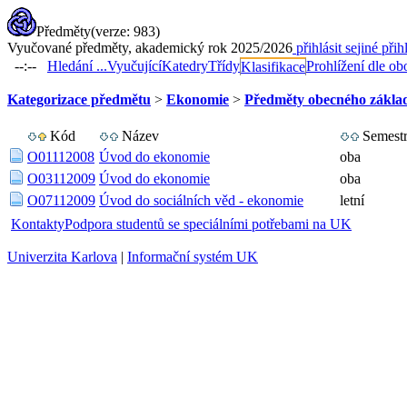
Předměty
(verze: 983)
Vyučované předměty, akademický rok 2025/2026
přihlásit se
jiné přih
--:--
Hledání ...
Vyučující
Katedry
Třídy
Prohlížení dle ob
Klasifikace
Kategorizace předmětu
>
Ekonomie
>
Předměty obecného zákla
Kód
Název
Semest
O01112008
Úvod do ekonomie
oba
O03112009
Úvod do ekonomie
oba
O07112009
Úvod do sociálních věd - ekonomie
letní
Kontakty
Podpora studentů se speciálními potřebami na UK
Univerzita Karlova
|
Informační systém UK