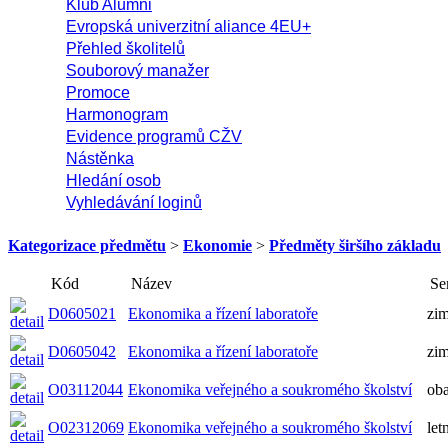
Klub Alumni
Evropská univerzitní aliance 4EU+
Přehled školitelů
Souborový manažer
Promoce
Harmonogram
Evidence programů CŽV
Nástěnka
Hledání osob
Vyhledávání loginů
Kategorizace předmětu
>
Ekonomie
>
Předměty širšího základu
Kód
Název
Se
D0605021
Ekonomika a řízení laboratoře
zim
D0605042
Ekonomika a řízení laboratoře
zim
O03112044
Ekonomika veřejného a soukromého školství
ob
O02312069
Ekonomika veřejného a soukromého školství
let