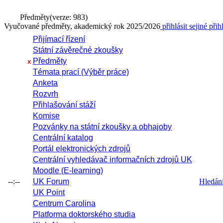
Předměty
(verze: 983)
Vyučované předměty, akademický rok 2025/2026
přihlásit se
jiné přih
Přijímací řízení
Státní závěrečné zkoušky
Předměty
x
Témata prací (Výběr práce)
Anketa
Rozvrh
Přihlašování stáží
Komise
Pozvánky na státní zkoušky a obhajoby
Centrální katalog
Portál elektronických zdrojů
Centrální vyhledávač informačních zdrojů UK
Moodle (E-learning)
--:--
UK Forum
Hledání 
UK Point
Centrum Carolina
Platforma doktorského studia