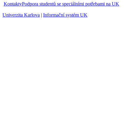
Kontakty
Podpora studentů se speciálními potřebami na UK
Univerzita Karlova
|
Informační systém UK