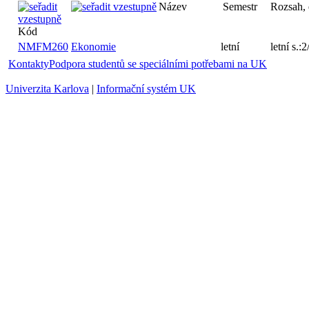
Název
Semestr
Rozsah,
Kód
NMFM260
Ekonomie
letní
letní s.
Kontakty
Podpora studentů se speciálními potřebami na UK
Univerzita Karlova
|
Informační systém UK