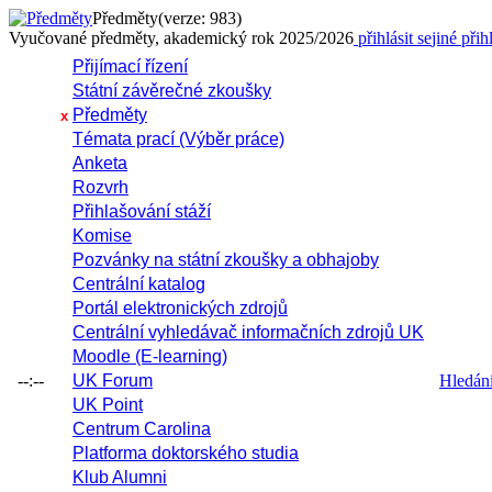
Předměty
(verze: 983)
Vyučované předměty, akademický rok 2025/2026
přihlásit se
jiné přih
Přijímací řízení
Státní závěrečné zkoušky
Předměty
x
Témata prací (Výběr práce)
Anketa
Rozvrh
Přihlašování stáží
Komise
Pozvánky na státní zkoušky a obhajoby
Centrální katalog
Portál elektronických zdrojů
Centrální vyhledávač informačních zdrojů UK
Moodle (E-learning)
--:--
UK Forum
Hledání 
UK Point
Centrum Carolina
Platforma doktorského studia
Klub Alumni