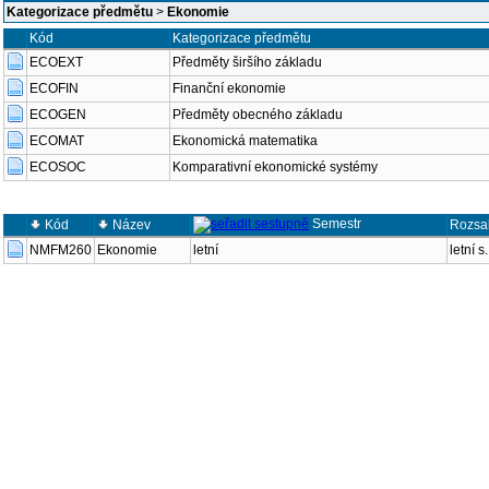
Kategorizace předmětu
>
Ekonomie
Kód
Kategorizace předmětu
ECOEXT
Předměty širšího základu
ECOFIN
Finanční ekonomie
ECOGEN
Předměty obecného základu
ECOMAT
Ekonomická matematika
ECOSOC
Komparativní ekonomické systémy
Semestr
Kód
Název
Rozsa
NMFM260
Ekonomie
letní
letní s