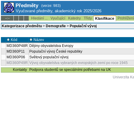
Předměty
(verze: 983)
Vyučované předměty, akademický rok 2025/2026
Hledání ...
Vyučující
Katedry
Třídy
Prohlížen
--:--
Klasifikace
Kategorizace předmětu
>
Demografie
>
Populační vývoj
Kód
Název
MD360P48R
Dějiny obyvatelstva Evropy
MD360P11
Populační vývoj České republiky
MD360P06
Světový populační vývoj
MD360P49R
Vývoj obyvatelstva vybraných evropských zemí po roce 1945
Kontakty
Podpora studentů se speciálními potřebami na UK
Univerzita K