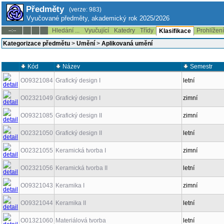
Předměty
(verze: 983)
Vyučované předměty, akademický rok 2025/2026
Hledání ...
Vyučující
Katedry
Třídy
Prohlížen
--:--
Klasifikace
Kategorizace předmětu
>
Umění
>
Aplikovaná umění
Kód
Název
Semestr
O09321084
Grafický design I
letní
O02321049
Grafický design I
zimní
O09321085
Grafický design II
zimní
O02321050
Grafický design II
letní
O02321055
Keramická tvorba I
zimní
O02321056
Keramická tvorba II
letní
O09321043
Keramika I
zimní
O09321044
Keramika II
letní
O01321060
Materiálová tvorba
letní