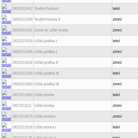
O09321042
Textilní tvorba I
letní
O09321059
Textilní tvorba II
zimní
O09321041
Úvod do užité tvorby
zimní
O02321019
Užitá grafika I
letní
O09321045
Užitá grafika I
zimní
O02321028
Užitá grafika II
zimní
O02321029
Užitá grafika III
letní
O09321060
Užitá grafika III
zimní
O07321060
Užitá tvorba
letní
O07321111
Užitá tvorba
zimní
O07321075
Užitá tvorba I
zimní
O02321018
Užitá tvorba I
letní