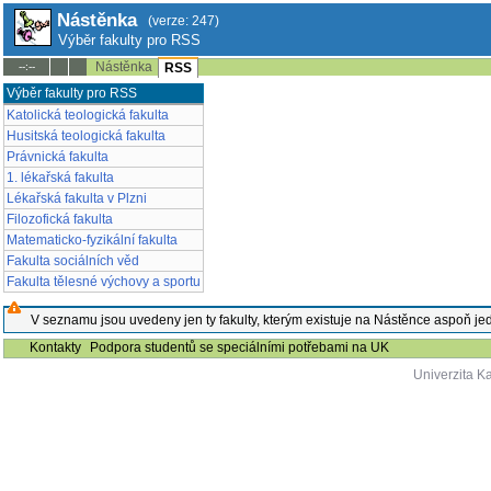
Nástěnka
(verze: 247)
Výběr fakulty pro RSS
Nástěnka
--:--
RSS
Výběr fakulty pro RSS
Katolická teologická fakulta
Husitská teologická fakulta
Právnická fakulta
1. lékařská fakulta
Lékařská fakulta v Plzni
Filozofická fakulta
Matematicko-fyzikální fakulta
Fakulta sociálních věd
Fakulta tělesné výchovy a sportu
V seznamu jsou uvedeny jen ty fakulty, kterým existuje na Nástěnce aspoň jed
Kontakty
Podpora studentů se speciálními potřebami na UK
Univerzita K