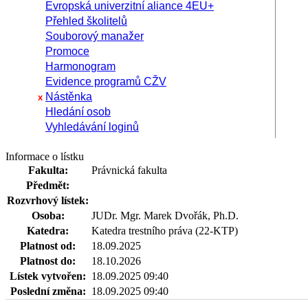
Evropská univerzitní aliance 4EU+
Přehled školitelů
Souborový manažer
Promoce
Harmonogram
Evidence programů CŽV
Nástěnka
x
Hledání osob
Vyhledávání loginů
Informace o lístku
Fakulta:
Právnická fakulta
Předmět:
Rozvrhový lístek:
Osoba:
JUDr. Mgr. Marek Dvořák, Ph.D.
Katedra:
Katedra trestního práva (22-KTP)
Platnost od:
18.09.2025
Platnost do:
18.10.2026
Lístek vytvořen:
18.09.2025 09:40
Poslední změna:
18.09.2025 09:40