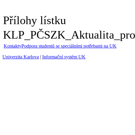
Přílohy lístku
KLP_PČSZK_Aktualita_pro
Kontakty
Podpora studentů se speciálními potřebami na UK
Univerzita Karlova
|
Informační systém UK