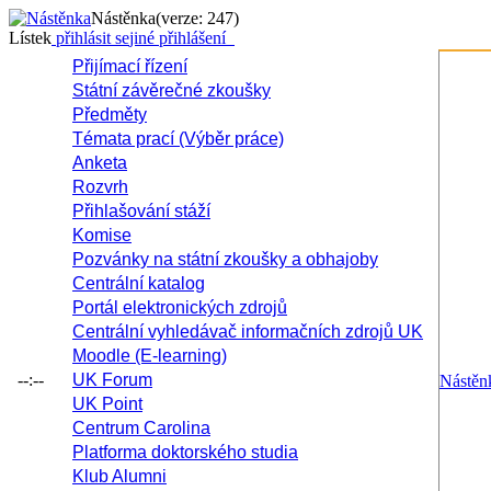
Nástěnka
(verze: 247)
Lístek
přihlásit se
jiné přihlášení
Přijímací řízení
Státní závěrečné zkoušky
Předměty
Témata prací (Výběr práce)
Anketa
Rozvrh
Přihlašování stáží
Komise
Pozvánky na státní zkoušky a obhajoby
Centrální katalog
Portál elektronických zdrojů
Centrální vyhledávač informačních zdrojů UK
Moodle (E-learning)
--:--
UK Forum
Nástěn
UK Point
Centrum Carolina
Platforma doktorského studia
Klub Alumni