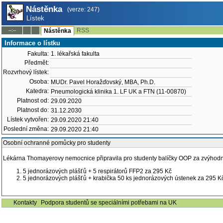
Nástěnka
(verze: 247)
Lístek
RSS
--:--
Nástěnka
Informace o lístku
Fakulta:
1. lékařská fakulta
Předmět:
Rozvrhový lístek:
Osoba:
MUDr. Pavel Horažďovský, MBA, Ph.D.
Katedra:
Pneumologická klinika 1. LF UK a FTN (11-00870)
Platnost od:
29.09.2020
Platnost do:
31.12.2030
Lístek vytvořen:
29.09.2020 21:40
Poslední změna:
29.09.2020 21:40
Osobní ochranné pomůcky pro studenty
Lékárna Thomayerovy nemocnice připravila pro studenty balíčky OOP za zvýhodně
5 jednorázových plášťů + 5 respirátorů FFP2 za 295 Kč
5 jednorázových plášťů + krabička 50 ks jednorázových ústenek za 295 K
Kontakty
Podpora studentů se speciálními potřebami na UK