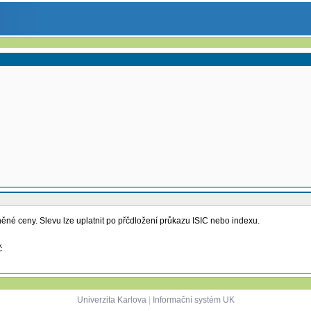
né ceny. Slevu lze uplatnit po přčdložení průkazu ISIC nebo indexu.
č
Univerzita Karlova
|
Informační systém UK