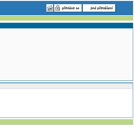
přihlásit se
jiné přihlášení