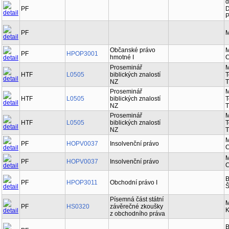
d
PF
D
P
PF
M
Občanské právo
M
PF
HPOP3001
hmotné I
C
Proseminář
M
HTF
L0505
biblických znalostí
T
NZ
T
Proseminář
M
HTF
L0505
biblických znalostí
T
NZ
T
Proseminář
M
HTF
L0505
biblických znalostí
T
NZ
T
M
PF
HOPV0037
Insolvenční právo
C
M
PF
HOPV0037
Insolvenční právo
C
B
PF
HPOP3011
Obchodní právo I
Š
Písemná část státní
M
PF
HS0320
závěrečné zkoušky
K
z obchodního práva
B