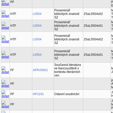
PF
P
E
Proseminář
M
HTF
L0504
biblických znalostí
25aL0504x02
T
SZ
T
Proseminář
M
HTF
L0504
biblických znalostí
25aL0504x01
T
SZ
T
Proseminář
M
HTF
L0504
biblických znalostí
25aL0504x02
T
SZ
T
Proseminář
M
HTF
L0504
biblických znalostí
25aL0504x01
T
SZ
T
Současná literatura
ve francouzštině v
M
FF
AFRV0001
kontextu literárních
J
cen
p
PF
A
M
J
PF
HP1191
Ústavní soudnictví
H
J
PF
M
P