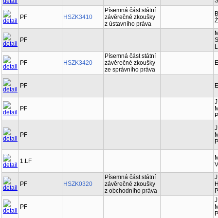
Š
Písemná část státní
B
PF
HSZK3410
závěrečné zkoušky
Ž
z ústavního práva
M
PF
S
L
Písemná část státní
PF
HSZK3420
závěrečné zkoušky
E
ze správního práva
PF
E
J
PF
M
P
J
PF
M
P
M
1.LF
V
Písemná část státní
J
PF
HSZK0320
závěrečné zkoušky
H
z obchodního práva
P
J
PF
M
P