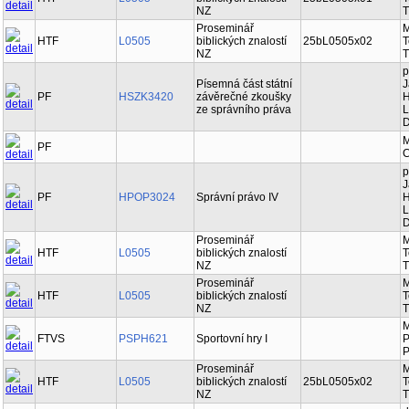
HTF
L0505
biblických znalostí
25bL0505x01
T
NZ
T
Proseminář
M
HTF
L0505
biblických znalostí
25bL0505x02
T
NZ
T
p
Písemná část státní
J
PF
HSZK3420
závěrečné zkoušky
H
ze správního práva
L
D
M
PF
C
p
J
PF
HPOP3024
Správní právo IV
H
L
D
Proseminář
M
HTF
L0505
biblických znalostí
T
NZ
T
Proseminář
M
HTF
L0505
biblických znalostí
T
NZ
T
M
FTVS
PSPH621
Sportovní hry I
P
P
Proseminář
M
HTF
L0505
biblických znalostí
25bL0505x02
T
NZ
T