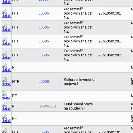
HTF
L0505
biblických znalostí
T
NZ
T
Proseminář
M
HTF
L0505
biblických znalostí
25bL0505x01
T
NZ
T
Proseminář
M
HTF
L0505
biblických znalostí
T
NZ
T
Proseminář
M
HTF
L0505
biblických znalostí
25bL0505x01
T
NZ
T
Proseminář
M
HTF
L0505
biblických znalostí
25bL0505x02
T
NZ
T
PF
M
Kultura mluveného
M
HTF
L0006
projevu I.
Š
PF
M
Letní právní praxe
K
PF
HXPV0001
na soudech I
H
B
PF
Š
Proseminář
M