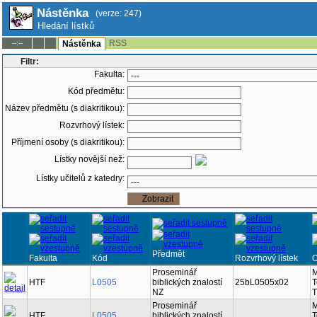
Nástěnka
(verze: 247)
Hledání lístků
RSS
--:--
Nástěnka
Filtr:
Fakulta:
Kód předmětu:
Název předmětu (s diakritikou):
Rozvrhový lístek:
Příjmení osoby (s diakritikou):
Lístky novější než:
Lístky učitelů z katedry:
Předmět
Fakulta
Kód
Rozvrhový lístek
Proseminář
M
HTF
L0505
biblických znalostí
25bL0505x02
T
NZ
T
Proseminář
M