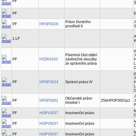
PF
Š
PF
E
Právo životního
J
PF
HPOP0028
prostředí II
S
A
1.LF
K
p
Písemná část státní
J
PF
HSZK0420
závěrečné zkoušky
H
ze správního práva
L
D
p
J
PF
HPOP3024
Správní právo IV
H
L
D
J
Občanské právo
PF
HPOP3001
25bHPOP3001p1
J
hmotné I
P
M
PF
HOPV0037
Insolvenční právo
C
M
PF
HOPV0037
Insolvenční právo
C
M
PF
HOPV0037
Insolvenční právo