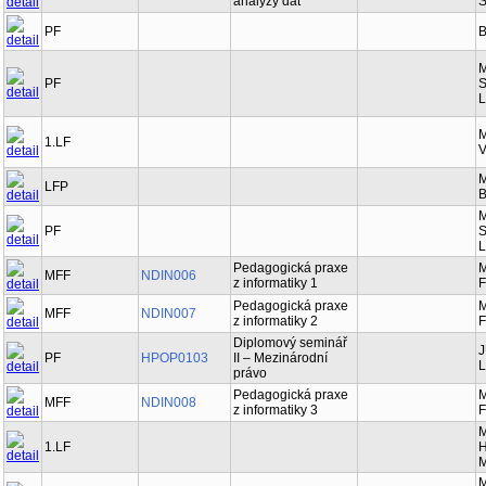
analýzy dat
S
PF
B
M
PF
S
L
M
1.LF
V
M
LFP
B
M
PF
S
L
Pedagogická praxe
M
MFF
NDIN006
z informatiky 1
F
Pedagogická praxe
M
MFF
NDIN007
z informatiky 2
F
Diplomový seminář
J
PF
HPOP0103
II – Mezinárodní
L
právo
Pedagogická praxe
M
MFF
NDIN008
z informatiky 3
F
M
1.LF
H
M