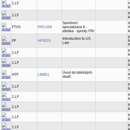
M
1.LF
H
M
I
1.LF
M
Sportovní
d
FTVS
PATL069
specializace II -
A
atletika - sprinty /TR/
M
p
Introduction to US
PF
HP3015
M
Law
P
I
1.LF
M
I
1.LF
M
T
Úvod do biblických
HTF
LBIB01
R
studií
T
I
1.LF
M
I
1.LF
M
I
1.LF
M
I
1.LF
M
I
1.LF