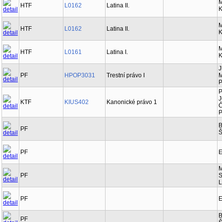
M
HTF
L0162
Latina II.
K
M
HTF
L0162
Latina II.
K
M
HTF
L0161
Latina I.
K
J
PF
HPOP3031
Trestní právo I
M
P
P
J
KTF
KIUS402
Kanonické právo 1
Č
P
B
PF
Š
PF
E
M
PF
S
L
PF
E
B
PF