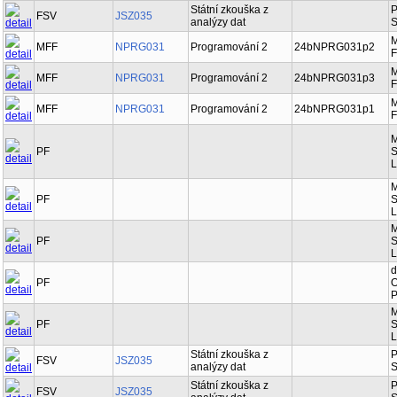
Státní zkouška z
P
FSV
JSZ035
analýzy dat
S
M
MFF
NPRG031
Programování 2
24bNPRG031p2
F
M
MFF
NPRG031
Programování 2
24bNPRG031p3
F
M
MFF
NPRG031
Programování 2
24bNPRG031p1
F
M
PF
S
L
M
PF
S
L
M
PF
S
L
d
PF
O
P
M
PF
S
L
Státní zkouška z
P
FSV
JSZ035
analýzy dat
S
Státní zkouška z
P
FSV
JSZ035