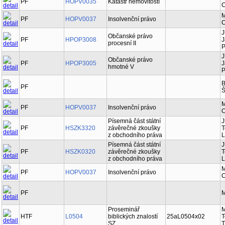
PF
HOPV0035
Katastr nemovitostí
C
M
PF
HOPV0037
Insolvenční právo
C
J
Občanské právo
PF
HPOP3008
J
procesní II
P
J
Občanské právo
PF
HPOP3005
J
hmotné V
P
B
PF
Š
M
PF
HOPV0037
Insolvenční právo
C
Písemná část státní
J
PF
HSZK3320
závěrečné zkoušky
T
z obchodního práva
L
Písemná část státní
J
PF
HSZK0320
závěrečné zkoušky
T
z obchodního práva
L
M
PF
HOPV0037
Insolvenční právo
C
PF
M
Proseminář
M
HTF
L0504
biblických znalostí
25aL0504x02
T