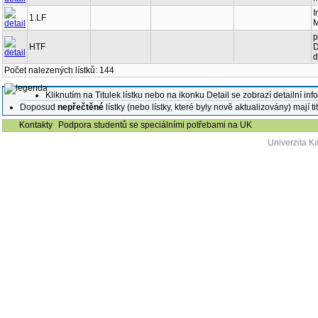
M
I
1.LF
M
p
HTF
D
d
Počet nalezených lístků: 144
Kliknutím na Titulek lístku nebo na ikonku Detail se zobrazí detailní inf
Doposud
nepřečtěné
lístky (nebo lístky, které byly nově aktualizovány) mají t
Kontakty
Podpora studentů se speciálními potřebami na UK
Univerzita K