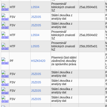
SZ
T
Proseminář
M
HTF
L0504
biblických znalostí
25aL0504x01
T
SZ
T
Státní zkouška z
P
FSV
JSZ035
analýzy dat
S
Státní zkouška z
P
FSV
JSZ035
analýzy dat
S
Proseminář
M
HTF
L0504
biblických znalostí
25aL0504x02
T
SZ
T
Proseminář
M
HTF
L0505
biblických znalostí
25bL0505x01
T
NZ
T
p
Písemná část státní
J
PF
HSZK0420
závěrečné zkoušky
H
ze správního práva
L
D
Státní zkouška z
P
FSV
JSZ035
analýzy dat
S
Státní zkouška z
P
FSV
JSZ035
analýzy dat
S
Státní zkouška z
P
FSV
JSZ035
analýzy dat
S
Státní zkouška z
P
FSV
JSZ035
analýzy dat
S
p