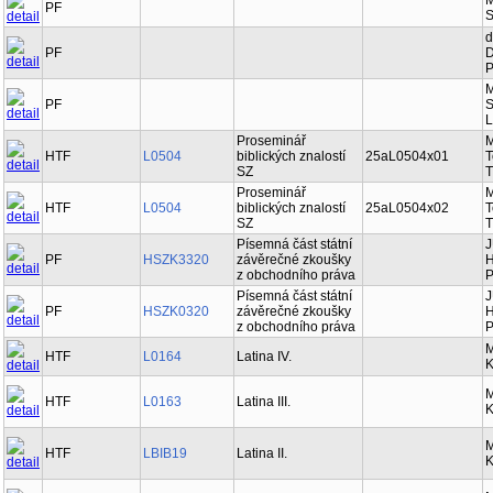
M
PF
S
d
PF
D
P
M
PF
S
L
Proseminář
M
HTF
L0504
biblických znalostí
25aL0504x01
T
SZ
T
Proseminář
M
HTF
L0504
biblických znalostí
25aL0504x02
T
SZ
T
Písemná část státní
J
PF
HSZK3320
závěrečné zkoušky
H
z obchodního práva
P
Písemná část státní
J
PF
HSZK0320
závěrečné zkoušky
H
z obchodního práva
P
M
HTF
L0164
Latina IV.
K
M
HTF
L0163
Latina III.
K
M
HTF
LBIB19
Latina II.
K