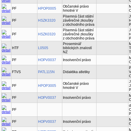
C
Občanské právo
M
PF
HPOP0005
hmotné V
C
Písemná část státní
J
PF
HSZK3320
závěrečné zkoušky
H
z obchodního práva
P
Písemná část státní
J
PF
HSZK0320
závěrečné zkoušky
H
z obchodního práva
P
Proseminář
M
HTF
L0505
biblických znalostí
T
NZ
T
M
PF
HOPV0037
Insolvenční právo
C
P
FTVS
PATL115N
Didaktika atletiky
V
C
J
Občanské právo
PF
HPOP3005
J
hmotné V
P
M
PF
HOPV0037
Insolvenční právo
C
d
PF
O
P
M
PF
HOPV0037
Insolvenční právo
C
M