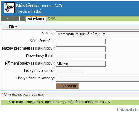
Nástěnka
(verze: 247)
Hledání lístků
RSS
--:--
Nástěnka
Filtr:
Fakulta:
Kód předmětu:
Název předmětu (s diakritikou):
Rozvrhový lístek:
Příjmení osoby (s diakritikou):
Lístky novější než:
Lístky učitelů z katedry:
*
Nenalezen žádný lístek.
Kontakty
Podpora studentů se speciálními potřebami na UK
Univerzita K