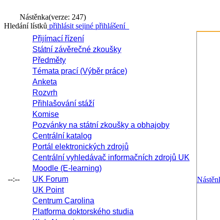
Nástěnka
(verze: 247)
Hledání lístků
přihlásit se
jiné přihlášení
Přijímací řízení
Státní závěrečné zkoušky
Předměty
Témata prací (Výběr práce)
Anketa
Rozvrh
Přihlašování stáží
Komise
Pozvánky na státní zkoušky a obhajoby
Centrální katalog
Portál elektronických zdrojů
Centrální vyhledávač informačních zdrojů UK
Moodle (E-learning)
--:--
UK Forum
Nástěn
UK Point
Centrum Carolina
Platforma doktorského studia