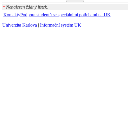
*
Nenalezen žádný lístek.
Kontakty
Podpora studentů se speciálními potřebami na UK
Univerzita Karlova
|
Informační systém UK