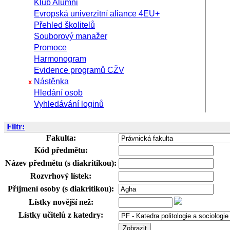
Klub Alumni
Evropská univerzitní aliance 4EU+
Přehled školitelů
Souborový manažer
Promoce
Harmonogram
Evidence programů CŽV
Nástěnka
x
Hledání osob
Vyhledávání loginů
Filtr:
Fakulta:
Kód předmětu:
Název předmětu (s diakritikou):
Rozvrhový lístek:
Příjmení osoby (s diakritikou):
Lístky novější než:
Lístky učitelů z katedry: