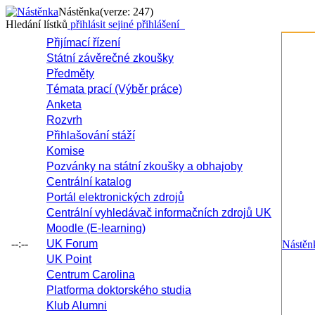
Nástěnka
(verze: 247)
Hledání lístků
přihlásit se
jiné přihlášení
Přijímací řízení
Státní závěrečné zkoušky
Předměty
Témata prací (Výběr práce)
Anketa
Rozvrh
Přihlašování stáží
Komise
Pozvánky na státní zkoušky a obhajoby
Centrální katalog
Portál elektronických zdrojů
Centrální vyhledávač informačních zdrojů UK
Moodle (E-learning)
--:--
UK Forum
Nástěn
UK Point
Centrum Carolina
Platforma doktorského studia
Klub Alumni