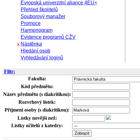
Evropská univerzitní aliance 4EU+
Přehled školitelů
Souborový manažer
Promoce
Harmonogram
Evidence programů CŽV
Nástěnka
x
Hledání osob
Vyhledávání loginů
Filtr:
Fakulta:
Kód předmětu:
Název předmětu (s diakritikou):
Rozvrhový lístek:
Příjmení osoby (s diakritikou):
Lístky novější než:
Lístky učitelů z katedry: