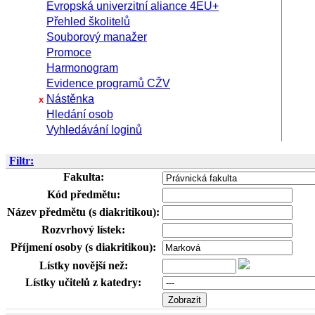
Evropská univerzitní aliance 4EU+
Přehled školitelů
Souborový manažer
Promoce
Harmonogram
Evidence programů CŽV
Nástěnka
x
Hledání osob
Vyhledávání loginů
Filtr:
Fakulta:
Kód předmětu:
Název předmětu (s diakritikou):
Rozvrhový lístek:
Příjmení osoby (s diakritikou):
Lístky novější než:
Lístky učitelů z katedry: