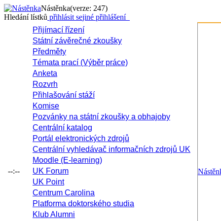
Nástěnka
(verze: 247)
Hledání lístků
přihlásit se
jiné přihlášení
Přijímací řízení
Státní závěrečné zkoušky
Předměty
Témata prací (Výběr práce)
Anketa
Rozvrh
Přihlašování stáží
Komise
Pozvánky na státní zkoušky a obhajoby
Centrální katalog
Portál elektronických zdrojů
Centrální vyhledávač informačních zdrojů UK
Moodle (E-learning)
--:--
UK Forum
Nástěn
UK Point
Centrum Carolina
Platforma doktorského studia
Klub Alumni