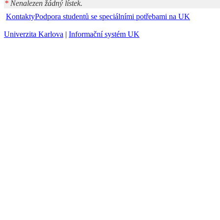
*
Nenalezen žádný lístek.
Kontakty
Podpora studentů se speciálními potřebami na UK
Univerzita Karlova
|
Informační systém UK