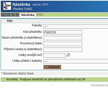
Nástěnka
(verze: 247)
Hledání lístků
RSS
--:--
Nástěnka
Filtr:
Fakulta:
Kód předmětu:
Název předmětu (s diakritikou):
Rozvrhový lístek:
Příjmení osoby (s diakritikou):
Lístky novější než:
Lístky učitelů z katedry:
*
Nenalezen žádný lístek.
Kontakty
Podpora studentů se speciálními potřebami na UK
Univerzita K