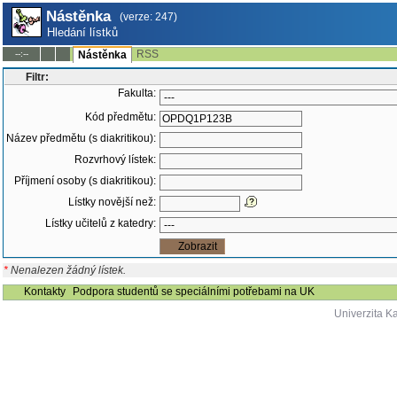
Nástěnka
(verze: 247)
Hledání lístků
RSS
--:--
Nástěnka
Filtr:
Fakulta:
Kód předmětu:
Název předmětu (s diakritikou):
Rozvrhový lístek:
Příjmení osoby (s diakritikou):
Lístky novější než:
Lístky učitelů z katedry:
*
Nenalezen žádný lístek.
Kontakty
Podpora studentů se speciálními potřebami na UK
Univerzita K