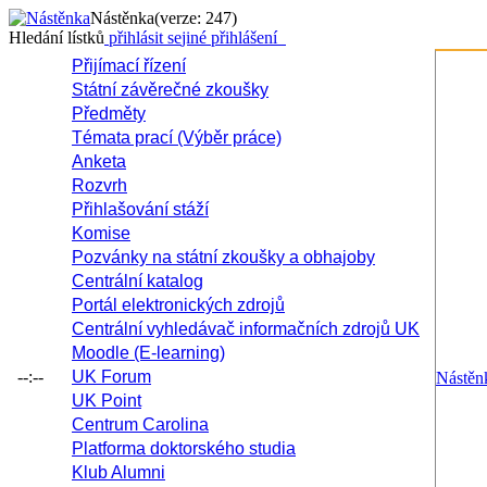
Nástěnka
(verze: 247)
Hledání lístků
přihlásit se
jiné přihlášení
Přijímací řízení
Státní závěrečné zkoušky
Předměty
Témata prací (Výběr práce)
Anketa
Rozvrh
Přihlašování stáží
Komise
Pozvánky na státní zkoušky a obhajoby
Centrální katalog
Portál elektronických zdrojů
Centrální vyhledávač informačních zdrojů UK
Moodle (E-learning)
--:--
UK Forum
Nástěn
UK Point
Centrum Carolina
Platforma doktorského studia
Klub Alumni