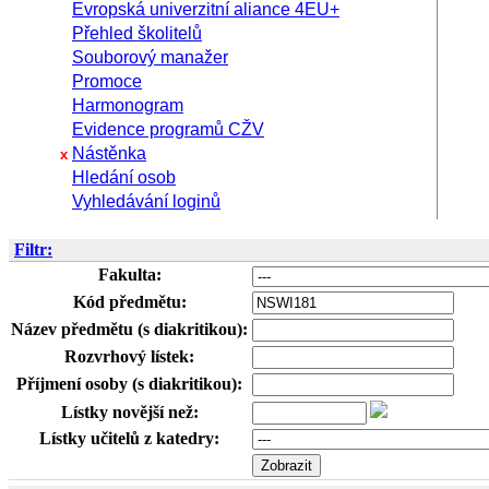
Evropská univerzitní aliance 4EU+
Přehled školitelů
Souborový manažer
Promoce
Harmonogram
Evidence programů CŽV
Nástěnka
x
Hledání osob
Vyhledávání loginů
Filtr:
Fakulta:
Kód předmětu:
Název předmětu (s diakritikou):
Rozvrhový lístek:
Příjmení osoby (s diakritikou):
Lístky novější než:
Lístky učitelů z katedry: