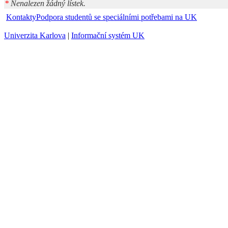
*
Nenalezen žádný lístek.
Kontakty
Podpora studentů se speciálními potřebami na UK
Univerzita Karlova
|
Informační systém UK