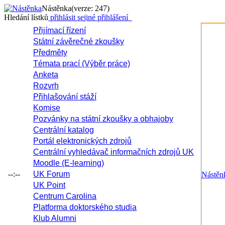
Nástěnka
(verze: 247)
Hledání lístků
přihlásit se
jiné přihlášení
Přijímací řízení
Státní závěrečné zkoušky
Předměty
Témata prací (Výběr práce)
Anketa
Rozvrh
Přihlašování stáží
Komise
Pozvánky na státní zkoušky a obhajoby
Centrální katalog
Portál elektronických zdrojů
Centrální vyhledávač informačních zdrojů UK
Moodle (E-learning)
--:--
UK Forum
Nástěn
UK Point
Centrum Carolina
Platforma doktorského studia
Klub Alumni