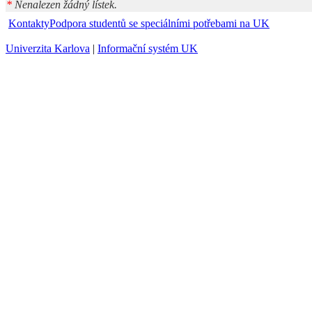
*
Nenalezen žádný lístek.
Kontakty
Podpora studentů se speciálními potřebami na UK
Univerzita Karlova
|
Informační systém UK