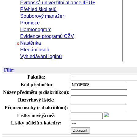
Evropská univerzitní aliance 4EU+
Přehled školitelů
Souborový manažer
Promoce
Harmonogram
Evidence programů CŽV
Nástěnka
x
Hledání osob
Vyhledávání loginů
Filtr:
Fakulta:
Kód předmětu:
Název předmětu (s diakritikou):
Rozvrhový lístek:
Příjmení osoby (s diakritikou):
Lístky novější než:
Lístky učitelů z katedry: