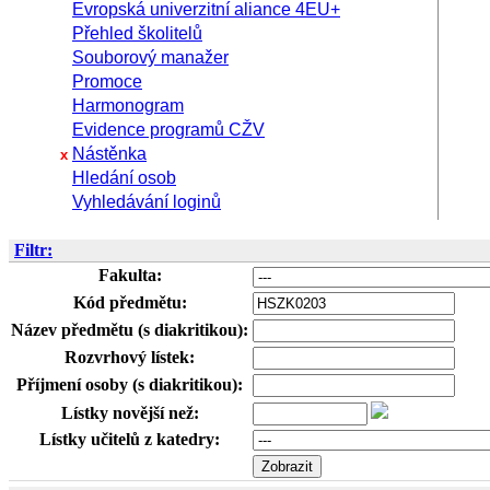
Evropská univerzitní aliance 4EU+
Přehled školitelů
Souborový manažer
Promoce
Harmonogram
Evidence programů CŽV
Nástěnka
x
Hledání osob
Vyhledávání loginů
Filtr:
Fakulta:
Kód předmětu:
Název předmětu (s diakritikou):
Rozvrhový lístek:
Příjmení osoby (s diakritikou):
Lístky novější než:
Lístky učitelů z katedry: