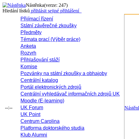
Nástěnka
(verze: 247)
Hledání lístků
přihlásit se
jiné přihlášení
Přijímací řízení
Státní závěrečné zkoušky
Předměty
Témata prací (Výběr práce)
Anketa
Rozvrh
Přihlašování stáží
Komise
Pozvánky na státní zkoušky a obhajoby
Centrální katalog
Portál elektronických zdrojů
Centrální vyhledávač informačních zdrojů UK
Moodle (E-learning)
--:--
UK Forum
Nástěn
UK Point
Centrum Carolina
Platforma doktorského studia
Klub Alumni