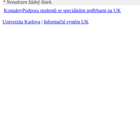
*
Nenalezen žádný lístek.
Kontakty
Podpora studentů se speciálními potřebami na UK
Univerzita Karlova
|
Informační systém UK