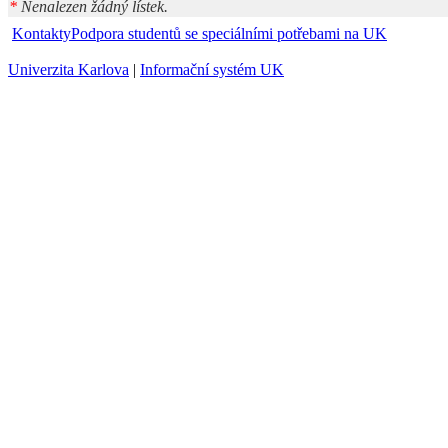
*
Nenalezen žádný lístek.
Kontakty
Podpora studentů se speciálními potřebami na UK
Univerzita Karlova
|
Informační systém UK