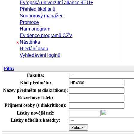
Evropská univerzitní aliance 4EU+
Přehled školitelů
Souborový manažer
Promoce
Harmonogram
Evidence programů CŽV
Nástěnka
x
Hledání osob
Vyhledávání loginů
Filtr:
Fakulta:
Kód předmětu:
Název předmětu (s diakritikou):
Rozvrhový lístek:
Příjmení osoby (s diakritikou):
Lístky novější než:
Lístky učitelů z katedry: