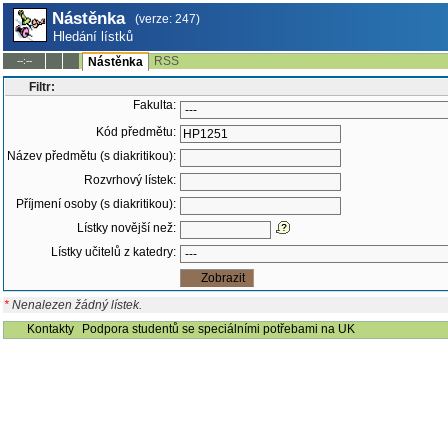
Nástěnka
(verze: 247)
Hledání lístků
RSS
--:--
Nástěnka
Filtr:
Fakulta:
Kód předmětu:
Název předmětu (s diakritikou):
Rozvrhový lístek:
Příjmení osoby (s diakritikou):
Lístky novější než:
Lístky učitelů z katedry:
*
Nenalezen žádný lístek.
Kontakty
Podpora studentů se speciálními potřebami na UK