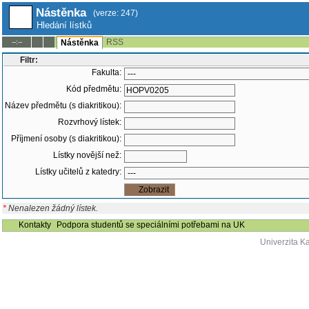
Nástěnka
(verze: 247)
Hledání lístků
RSS
--:--
Nástěnka
Filtr:
Fakulta:
Kód předmětu:
Název předmětu (s diakritikou):
Rozvrhový lístek:
Příjmení osoby (s diakritikou):
Lístky novější než:
Lístky učitelů z katedry:
*
Nenalezen žádný lístek.
Kontakty
Podpora studentů se speciálními potřebami na UK
Univerzita K