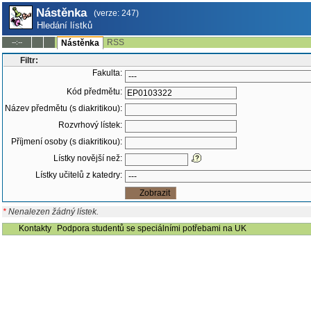
Nástěnka
(verze: 247)
Hledání lístků
RSS
--:--
Nástěnka
Filtr:
Fakulta:
Kód předmětu:
Název předmětu (s diakritikou):
Rozvrhový lístek:
Příjmení osoby (s diakritikou):
Lístky novější než:
Lístky učitelů z katedry:
*
Nenalezen žádný lístek.
Kontakty
Podpora studentů se speciálními potřebami na UK