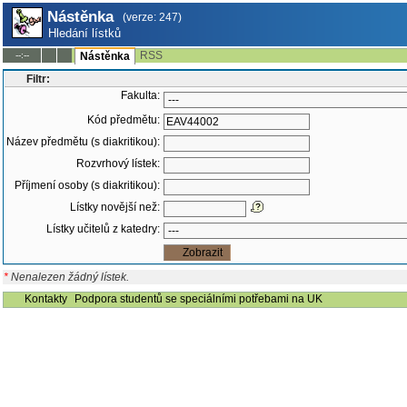
Nástěnka
(verze: 247)
Hledání lístků
RSS
--:--
Nástěnka
Filtr:
Fakulta:
Kód předmětu:
Název předmětu (s diakritikou):
Rozvrhový lístek:
Příjmení osoby (s diakritikou):
Lístky novější než:
Lístky učitelů z katedry:
*
Nenalezen žádný lístek.
Kontakty
Podpora studentů se speciálními potřebami na UK