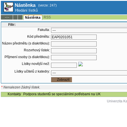
Nástěnka
(verze: 247)
Hledání lístků
RSS
--:--
Nástěnka
Filtr:
Fakulta:
Kód předmětu:
Název předmětu (s diakritikou):
Rozvrhový lístek:
Příjmení osoby (s diakritikou):
Lístky novější než:
Lístky učitelů z katedry:
*
Nenalezen žádný lístek.
Kontakty
Podpora studentů se speciálními potřebami na UK
Univerzita K