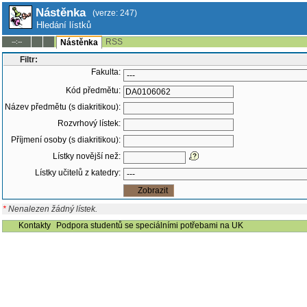
Nástěnka
(verze: 247)
Hledání lístků
RSS
--:--
Nástěnka
Filtr:
Fakulta:
Kód předmětu:
Název předmětu (s diakritikou):
Rozvrhový lístek:
Příjmení osoby (s diakritikou):
Lístky novější než:
Lístky učitelů z katedry:
*
Nenalezen žádný lístek.
Kontakty
Podpora studentů se speciálními potřebami na UK