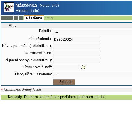
Nástěnka
(verze: 247)
Hledání lístků
RSS
--:--
Nástěnka
Filtr:
Fakulta:
Kód předmětu:
Název předmětu (s diakritikou):
Rozvrhový lístek:
Příjmení osoby (s diakritikou):
Lístky novější než:
Lístky učitelů z katedry:
*
Nenalezen žádný lístek.
Kontakty
Podpora studentů se speciálními potřebami na UK