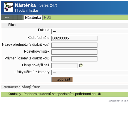
Nástěnka
(verze: 247)
Hledání lístků
RSS
--:--
Nástěnka
Filtr:
Fakulta:
Kód předmětu:
Název předmětu (s diakritikou):
Rozvrhový lístek:
Příjmení osoby (s diakritikou):
Lístky novější než:
Lístky učitelů z katedry:
*
Nenalezen žádný lístek.
Kontakty
Podpora studentů se speciálními potřebami na UK
Univerzita K