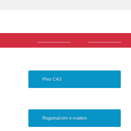
Volba
Uživatel
jazyka
Hlavní
Přijímací řízení
Vstup do SIS 3
menu
Přihlášení do SIS
Přes CAS
Přihlášení pro uchazeče
Registračním e-mailem