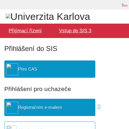
Volba
Uživatel
jazyka
Hlavní
Přijímací řízení
Vstup do SIS 3
menu
Přihlášení do SIS
Přes CAS
Přihlášení pro uchazeče
Registračním e-mailem