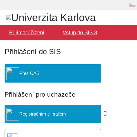
Volba
Uživatel
jazyka
Hlavní
Přijímací řízení
Vstup do SIS 3
menu
Přihlášení do SIS
Přes CAS
Přihlášení pro uchazeče
Registračním e-mailem