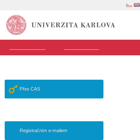
Volba
Uživatel
jazyka
Hlavní
Přijímací řízení
Vstup do SIS 3
menu
Přihlášení do SIS
Přes CAS
Přihlášení pro uchazeče
Registračním e-mailem