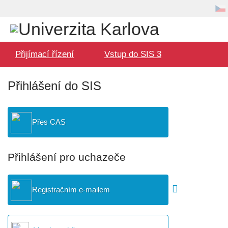
Volba
Uživatel
jazyka
Hlavní
Přijímací řízení
Vstup do SIS 3
menu
Přihlášení do SIS
Přes CAS
Přihlášení pro uchazeče
Registračním e-mailem