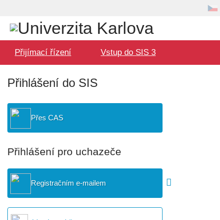
Volba
Uživatel
jazyka
Hlavní
Přijímací řízení
Vstup do SIS 3
menu
Přihlášení do SIS
Přes CAS
Přihlášení pro uchazeče
Registračním e-mailem