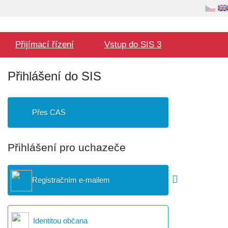
Volba
Uživatel
jazyka
Hlavní
Přijímací řízení
Vstup do SIS 3
menu
Přihlášení do SIS
Přes CAS
Přihlášení pro uchazeče
Registračním e-mailem
Identitou občana