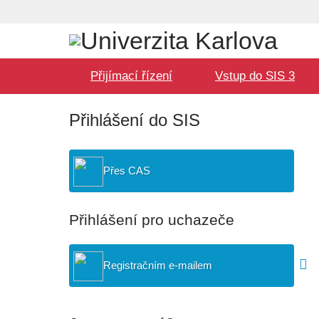
Volba
Uživatel
jazyka
Hlavní
Přijímací řízení
Vstup do SIS 3
menu
Přihlášení do SIS
Přes CAS
Přihlášení pro uchazeče
Registračním e-mailem