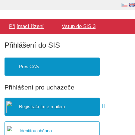
Volba
Uživatel
jazyka
Hlavní
Přijímací řízení
Vstup do SIS 3
menu
Přihlášení do SIS
Přes CAS
Přihlášení pro uchazeče
Registračním e-mailem
Identitou občana