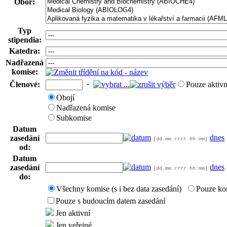
Obor:
Typ
stipendia:
Katedra:
Nadřazená
komise:
-
Členové:
Pouze aktivn
Obojí
Nadřazená komise
Subkomise
Datum
dnes
zasedání
[dd.mm.rrrr hh:mm]
od:
Datum
dnes
zasedání
[dd.mm.rrrr hh:mm]
do:
Všechny komise (s i bez data zasedání)
Pouze ko
Pouze s budoucím datem zasedání
Jen aktivní
Jen veřejné