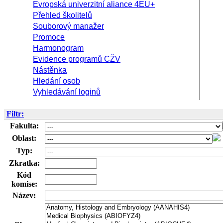
Evropská univerzitní aliance 4EU+
Přehled školitelů
Souborový manažer
Promoce
Harmonogram
Evidence programů CŽV
Nástěnka
Hledání osob
Vyhledávání loginů
Filtr:
Fakulta:
Oblast:
Typ:
Zkratka:
Kód
komise:
Název: