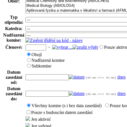
Obor:
Typ
stipendia:
Katedra:
Nadřazená
komise:
-
Členové:
Pouze aktivn
Obojí
Nadřazená komise
Subkomise
Datum
dnes
zasedání
[dd.mm.rrrr hh:mm]
od:
Datum
dnes
zasedání
[dd.mm.rrrr hh:mm]
do:
Všechny komise (s i bez data zasedání)
Pouze ko
Pouze s budoucím datem zasedání
Jen aktivní
Jen veřejné