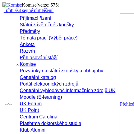
Komise
(verze: 575)
přihlásit se
jiné přihlášení
Přijímací řízení
Státní závěrečné zkoušky
Předměty
Témata prací (Výběr práce)
Anketa
Rozvrh
Přihlašování stáží
Komise
x
Pozvánky na státní zkoušky a obhajoby
Centrální katalog
Portál elektronických zdrojů
Centrální vyhledávač informačních zdrojů UK
Moodle (E-learning)
--:--
UK Forum
Přehle
UK Point
Centrum Carolina
Platforma doktorského studia
Klub Alumni