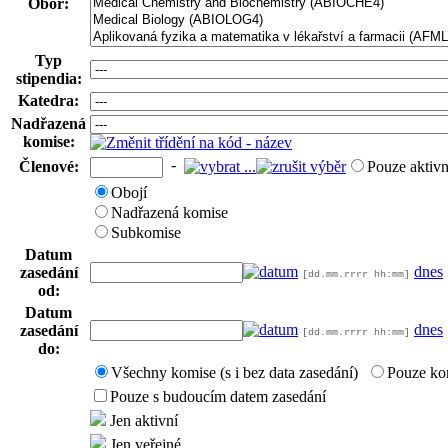
Obor:
Typ
stipendia:
Katedra:
Nadřazená
komise:
-
Členové:
Pouze aktivn
Obojí
Nadřazená komise
Subkomise
Datum
dnes
zasedání
[dd.mm.rrrr hh:mm]
od:
Datum
dnes
zasedání
[dd.mm.rrrr hh:mm]
do:
Všechny komise (s i bez data zasedání)
Pouze ko
Pouze s budoucím datem zasedání
Jen aktivní
Jen veřejné