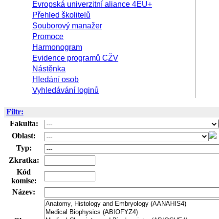
Evropská univerzitní aliance 4EU+
Přehled školitelů
Souborový manažer
Promoce
Harmonogram
Evidence programů CŽV
Nástěnka
Hledání osob
Vyhledávání loginů
Filtr:
Fakulta:
Oblast:
Typ:
Zkratka:
Kód
komise:
Název: