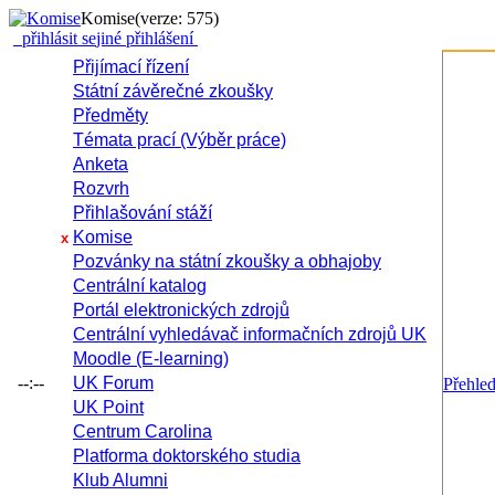
Komise
(verze: 575)
přihlásit se
jiné přihlášení
Přijímací řízení
Státní závěrečné zkoušky
Předměty
Témata prací (Výběr práce)
Anketa
Rozvrh
Přihlašování stáží
Komise
x
Pozvánky na státní zkoušky a obhajoby
Centrální katalog
Portál elektronických zdrojů
Centrální vyhledávač informačních zdrojů UK
Moodle (E-learning)
--:--
UK Forum
Přehle
UK Point
Centrum Carolina
Platforma doktorského studia
Klub Alumni