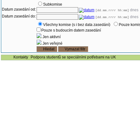
Subkomise
Datum zasedání od:
dnes
[dd.mm.rrrr hh:mm]
Datum zasedání do:
dnes
[dd.mm.rrrr hh:mm]
Všechny komise (s i bez data zasedání)
Pouze komis
Pouze s budoucím datem zasedání
Jen aktivní
Jen veřejné
Kontakty
Podpora studentů se speciálními potřebami na UK