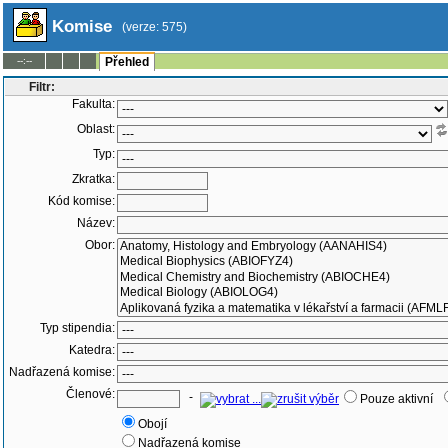
Komise
(verze: 575)
--:--
Přehled
Filtr:
Fakulta:
Oblast:
Typ:
Zkratka:
Kód komise:
Název:
Obor:
Typ stipendia:
Katedra:
Nadřazená komise:
Členové:
-
Pouze aktivní
Obojí
Nadřazená komise