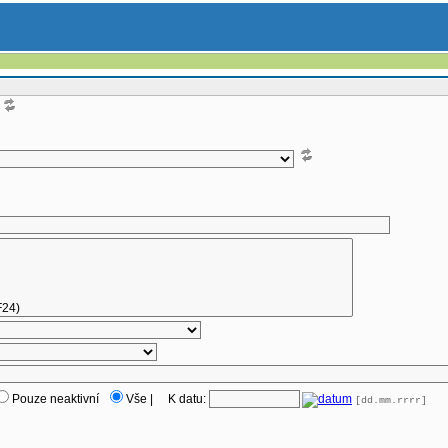
Pouze neaktivní
Vše
|
K datu:
[dd.mm.rrrr]