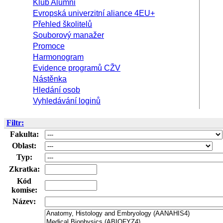
Klub Alumni
Evropská univerzitní aliance 4EU+
Přehled školitelů
Souborový manažer
Promoce
Harmonogram
Evidence programů CŽV
Nástěnka
Hledání osob
Vyhledávání loginů
Filtr:
Fakulta:
Oblast:
Typ:
Zkratka:
Kód
komise:
Název: