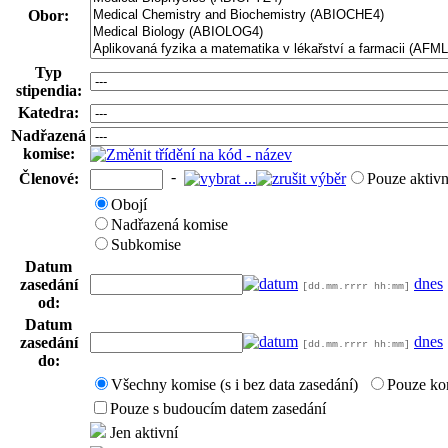
Obor:
Typ
stipendia:
Katedra:
Nadřazená
komise:
-
Členové:
Pouze aktivn
Obojí
Nadřazená komise
Subkomise
Datum
dnes
zasedání
[dd.mm.rrrr hh:mm]
od:
Datum
dnes
zasedání
[dd.mm.rrrr hh:mm]
do:
Všechny komise (s i bez data zasedání)
Pouze ko
Pouze s budoucím datem zasedání
Jen aktivní