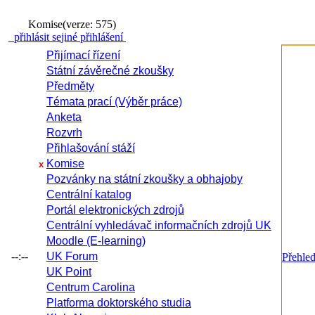
Komise
(verze: 575)
přihlásit se
jiné přihlášení
Přijímací řízení
Státní závěrečné zkoušky
Předměty
Témata prací (Výběr práce)
Anketa
Rozvrh
Přihlašování stáží
Komise
x
Pozvánky na státní zkoušky a obhajoby
Centrální katalog
Portál elektronických zdrojů
Centrální vyhledávač informačních zdrojů UK
Moodle (E-learning)
--:--
UK Forum
Přehle
UK Point
Centrum Carolina
Platforma doktorského studia