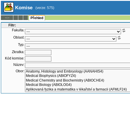
Komise
(verze: 575)
--:--
Přehled
Filtr:
Fakulta:
Oblast:
Typ:
Zkratka:
Kód komise:
Název:
Obor:
Typ stipendia:
Katedra:
Nadřazená komise:
Členové:
-
Pouze aktivní
Pouze neakt
Obojí