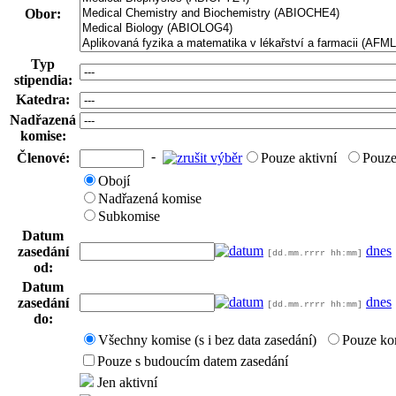
Obor:
Typ
stipendia:
Katedra:
Nadřazená
komise:
-
Členové:
Pouze aktivní
Pouze
Obojí
Nadřazená komise
Subkomise
Datum
dnes
zasedání
[dd.mm.rrrr hh:mm]
od:
Datum
dnes
zasedání
[dd.mm.rrrr hh:mm]
do:
Všechny komise (s i bez data zasedání)
Pouze ko
Pouze s budoucím datem zasedání
Jen aktivní