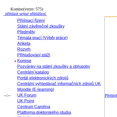
Komise
(verze: 575)
přihlásit se
jiné přihlášení
Přijímací řízení
Státní závěrečné zkoušky
Předměty
Témata prací (Výběr práce)
Anketa
Rozvrh
Přihlašování stáží
Komise
x
Pozvánky na státní zkoušky a obhajoby
Centrální katalog
Portál elektronických zdrojů
Centrální vyhledávač informačních zdrojů UK
Moodle (E-learning)
--:--
UK Forum
Přehle
UK Point
Centrum Carolina
Platforma doktorského studia