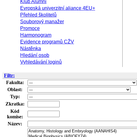
Klub Alumni
Evropská univerzitní aliance 4EU+
Přehled školitelů
Souborový manažer
Promoce
Harmonogram
Evidence programů CŽV
Nástěnka
Hledání osob
Vyhledávání loginů
Filtr:
Fakulta:
Oblast:
Typ:
Zkratka:
Kód
komise:
Název: