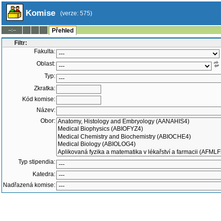
Komise
(verze: 575)
--:--
Přehled
Filtr:
Fakulta:
Oblast:
Typ:
Zkratka:
Kód komise:
Název:
Obor:
Typ stipendia:
Katedra:
Nadřazená komise:
Členové:
-
Pouze aktivní
Pouze neaktivní
V
Obojí