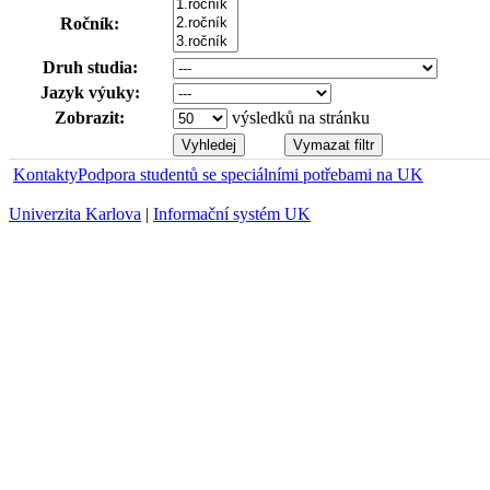
Ročník:
Druh studia:
Jazyk výuky:
Zobrazit:
výsledků na stránku
Kontakty
Podpora studentů se speciálními potřebami na UK
Univerzita Karlova
|
Informační systém UK