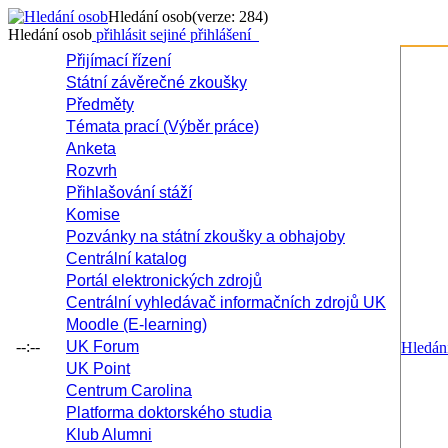
Hledání osob
(verze: 284)
Hledání osob
přihlásit se
jiné přihlášení
Přijímací řízení
Státní závěrečné zkoušky
Předměty
Témata prací (Výběr práce)
Anketa
Rozvrh
Přihlašování stáží
Komise
Pozvánky na státní zkoušky a obhajoby
Centrální katalog
Portál elektronických zdrojů
Centrální vyhledávač informačních zdrojů UK
Moodle (E-learning)
--:--
UK Forum
Hledán
UK Point
Centrum Carolina
Platforma doktorského studia
Klub Alumni