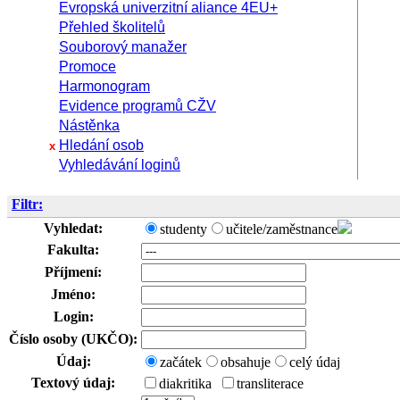
Evropská univerzitní aliance 4EU+
Přehled školitelů
Souborový manažer
Promoce
Harmonogram
Evidence programů CŽV
Nástěnka
Hledání osob
x
Vyhledávání loginů
Filtr:
Vyhledat:
studenty
učitele/zaměstnance
Fakulta:
Příjmení:
Jméno:
Login:
Číslo osoby (UKČO):
Údaj:
začátek
obsahuje
celý údaj
Textový údaj:
diakritika
transliterace