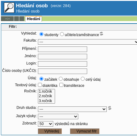
Hledání osob
(verze: 284)
Hledání osob
--:--
Hledání
Filtr:
Vyhledat:
studenty
učitele/zaměstnance
Fakulta:
Příjmení:
Jméno:
Login:
Číslo osoby (UKČO):
Údaj:
začátek
obsahuje
celý údaj
Textový údaj:
diakritika
transliterace
Ročník:
Druh studia:
Jazyk výuky:
Zobrazit:
výsledků na stránku