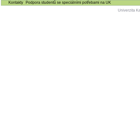
Kontakty
Podpora studentů se speciálními potřebami na UK
Univerzita K