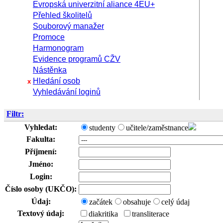
Evropská univerzitní aliance 4EU+
Přehled školitelů
Souborový manažer
Promoce
Harmonogram
Evidence programů CŽV
Nástěnka
Hledání osob
x
Vyhledávání loginů
Filtr:
Vyhledat:
studenty
učitele/zaměstnance
Fakulta:
Příjmení:
Jméno:
Login:
Číslo osoby (UKČO):
Údaj:
začátek
obsahuje
celý údaj
Textový údaj:
diakritika
transliterace