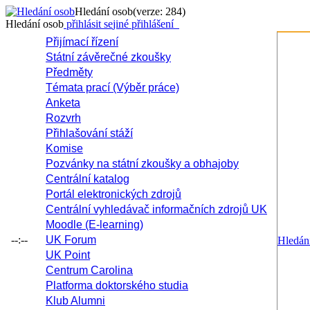
Hledání osob
(verze: 284)
Hledání osob
přihlásit se
jiné přihlášení
Přijímací řízení
Státní závěrečné zkoušky
Předměty
Témata prací (Výběr práce)
Anketa
Rozvrh
Přihlašování stáží
Komise
Pozvánky na státní zkoušky a obhajoby
Centrální katalog
Portál elektronických zdrojů
Centrální vyhledávač informačních zdrojů UK
Moodle (E-learning)
--:--
UK Forum
Hledán
UK Point
Centrum Carolina
Platforma doktorského studia
Klub Alumni