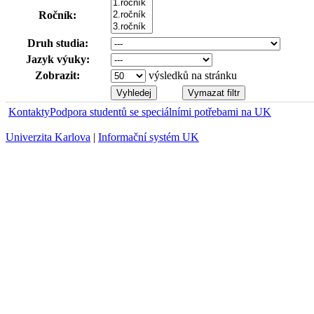
Ročník:
Druh studia:
Jazyk výuky:
Zobrazit:
výsledků na stránku
Kontakty
Podpora studentů se speciálními potřebami na UK
Univerzita Karlova
|
Informační systém UK